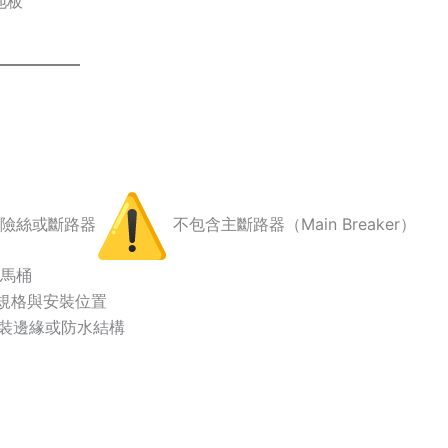
地板
關、保險絲或斷路器
不包含主斷路器（Main Breaker）
、馬桶
核准規格與安裝位置
、釘裝邊緣或防水結構