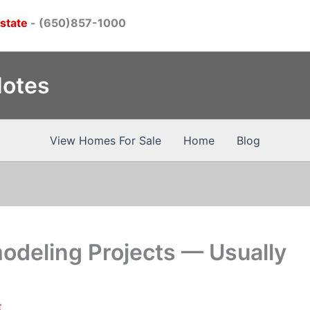
Estate
- (650)857-1000
Notes
View Homes For Sale
Home
Blog
deling Projects — Usually
t