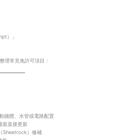
mpt）」
條，整理常見免許可項目：
nt）不改動牆體、水管或電路配置
浴室檯面直接更新
Sheetrock）修補