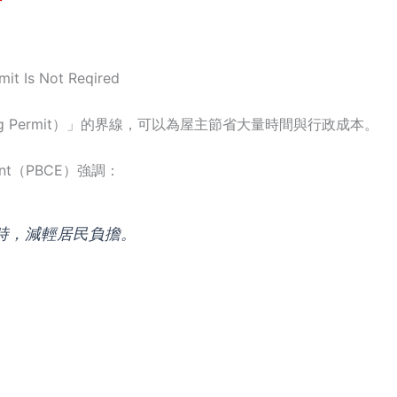
it Is Not Reqired
g Permit）」的界線，可以為屋主節省大量時間與行政成本。
rcement（PBCE）強調：
時，減輕居民負擔。