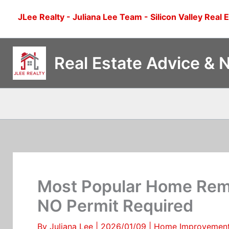
Skip
JLee Realty - Juliana Lee Team - Silicon Valley Real 
to
content
Real Estate Advice & 
Most Popular Home Remo
NO Permit Required
By
Juliana Lee
|
2026/01/09
|
Home Improvemen