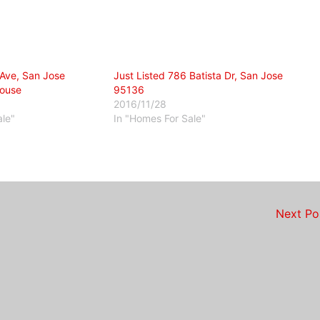
Ave, San Jose
Just Listed 786 Batista Dr, San Jose
ouse
95136
2016/11/28
ale"
In "Homes For Sale"
Next P